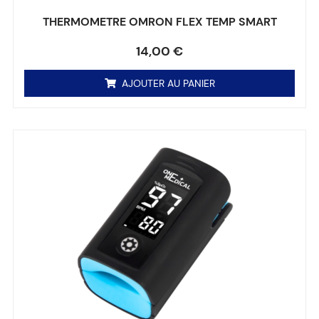
THERMOMETRE OMRON FLEX TEMP SMART
Note
0
sur 5
14,00
€
AJOUTER AU PANIER