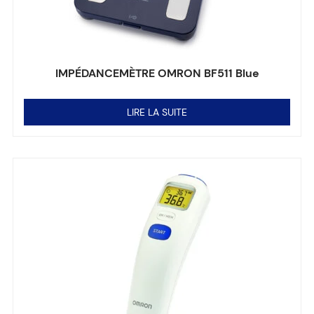
IMPÉDANCEMÈTRE OMRON BF511 Blue
Note
0
sur 5
LIRE LA SUITE