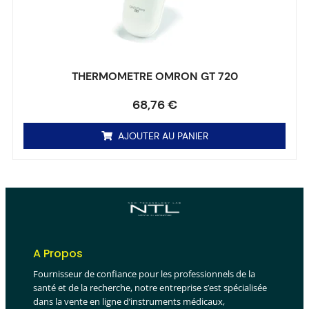
THERMOMETRE OMRON GT 720
Note
0
sur 5
68,76
€
AJOUTER AU PANIER
A Propos
Fournisseur de confiance pour les professionnels de la
santé et de la recherche, notre entreprise s’est spécialisée
dans la vente en ligne d’instruments médicaux,