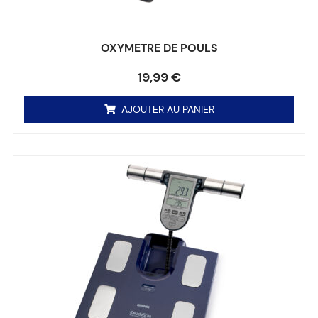
OXYMETRE DE POULS
Note
0
sur 5
19,99
€
AJOUTER AU PANIER