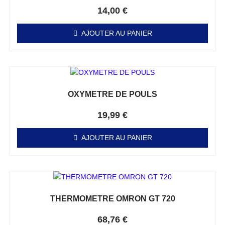
Note
0
sur 5
14,00
€
AJOUTER AU PANIER
OXYMETRE DE POULS
Note
0
sur 5
19,99
€
AJOUTER AU PANIER
THERMOMETRE OMRON GT 720
Note
0
sur 5
68,76
€