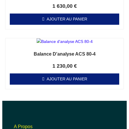
Note
0
sur 5
1 630,00
€
AJOUTER AU PANIER
Balance D'analyse ACS 80-4
Note
0
sur 5
1 230,00
€
AJOUTER AU PANIER
A Propos