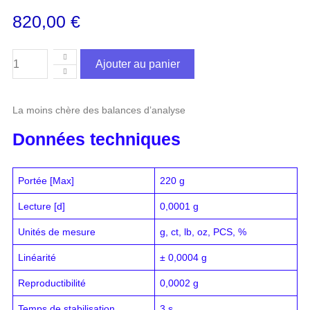
820,00
€
Ajouter au panier
La moins chère des balances dʼanalyse
Données techniques
Portée [Max]
220 g
Lecture [d]
0,0001 g
Unités de mesure
g, ct, lb, oz, PCS, %
Linéarité
± 0,0004 g
Reproductibilité
0,0002 g
Temps de stabilisation
3 s