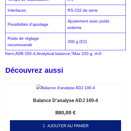
Interfaces
RS-232 de série
Ajustement avec poids
Possibilités d‘ajustage
externe
Poids de réglage
200 g (E2)
recommandé
Kern;ADB 200-4;Analytical balance;"Max 220 g; d=0
Découvrez aussi
Balance D'analyse ADJ 100-4
Note
0
sur 5
880,00
€
AJOUTER AU PANIER