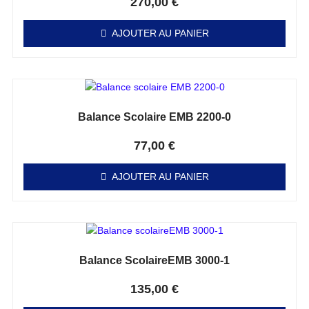
270,00
€
AJOUTER AU PANIER
Balance Scolaire EMB 2200-0
Note
0
sur 5
77,00
€
AJOUTER AU PANIER
Balance ScolaireEMB 3000-1
Note
0
sur 5
135,00
€