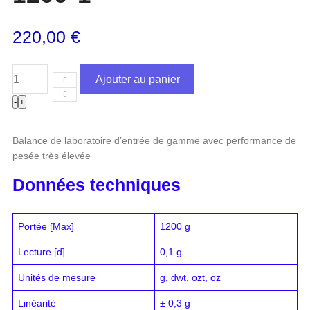
220,00
€
Ajouter au panier
-
+
Balance de laboratoire d’entrée de gamme avec performance de
pesée très élevée
Données techniques
Portée [Max]
1200 g
Lecture [d]
0,1 g
Unités de mesure
g, dwt, ozt, oz
Linéarité
± 0,3 g