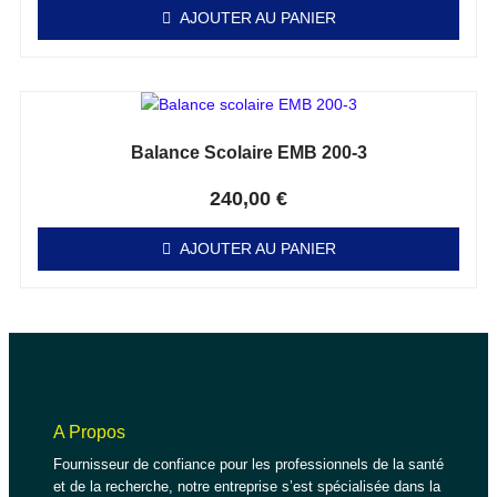
AJOUTER AU PANIER
Balance Scolaire EMB 200-3
Note
0
sur 5
240,00
€
AJOUTER AU PANIER
A Propos
Fournisseur de confiance pour les professionnels de la santé
et de la recherche, notre entreprise s’est spécialisée dans la