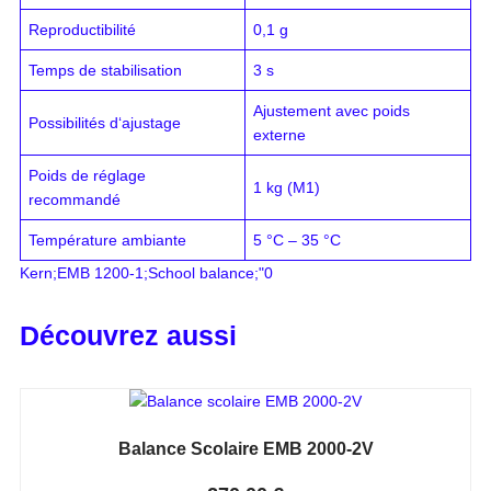
Reproductibilité
0,1 g
Temps de stabilisation
3 s
Ajustement avec poids
Possibilités d‘ajustage
externe
Poids de réglage
1 kg (M1)
recommandé
Température ambiante
5 °C – 35 °C
Kern;EMB 1200-1;School balance;"0
Découvrez aussi
Balance Scolaire EMB 2000-2V
Note
0
sur 5