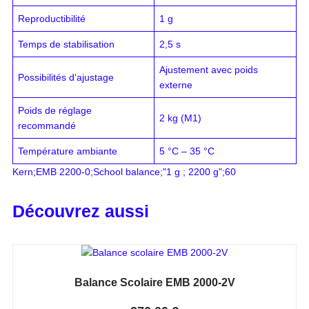
Reproductibilité
1 g
Temps de stabilisation
2,5 s
Ajustement avec poids
Possibilités d‘ajustage
externe
Poids de réglage
2 kg (M1)
recommandé
Température ambiante
5 °C – 35 °C
Kern;EMB 2200-0;School balance;"1 g ; 2200 g";60
Découvrez aussi
Balance Scolaire EMB 2000-2V
Note
0
sur 5