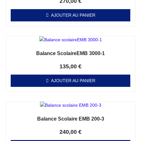
270,00
€
AJOUTER AU PANIER
Balance ScolaireEMB 3000-1
Note
0
sur 5
135,00
€
AJOUTER AU PANIER
Balance Scolaire EMB 200-3
Note
0
sur 5
240,00
€