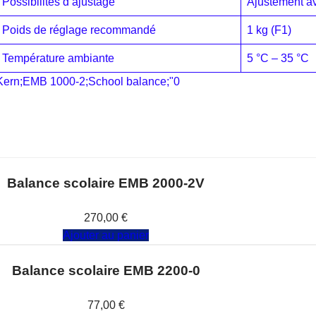
Possibilités d‘ajustage
Ajustement av
Poids de réglage recommandé
1 kg (F1)
Température ambiante
5 °C – 35 °C
Kern;EMB 1000-2;School balance;"0
Balance scolaire EMB 2000-2V
Note
0
sur 5
270,00
€
Ajouter au panier
Balance scolaire EMB 2200-0
Note
0
sur 5
77,00
€