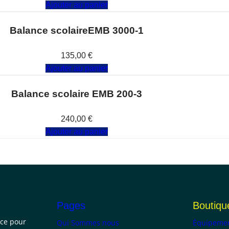
Ajouter au panier
Balance scolaireEMB 3000-1
Note
0
sur 5
135,00
€
Ajouter au panier
Balance scolaire EMB 200-3
Note
0
sur 5
240,00
€
Ajouter au panier
Pages
Boutiqu
nce pour
Qui Sommes nous
Équipemen