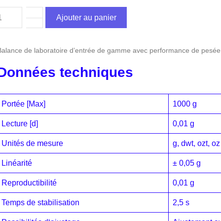
Ajouter au panier
Balance de laboratoire d’entrée de gamme avec performance de pesée 
Données techniques
Portée [Max]
1000 g
Lecture [d]
0,01 g
Unités de mesure
g, dwt, ozt, oz
Linéarité
± 0,05 g
Reproductibilité
0,01 g
Temps de stabilisation
2,5 s