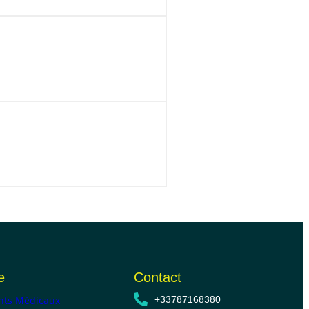
e
Contact
ts Médicaux
+33787168380