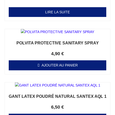
Note
0
sur 5
LIRE LA SUITE
POLVITA PROTECTIVE SANITARY SPRAY
Note
0
sur 5
4,90
€
AJOUTER AU PANIER
GANT LATEX POUDRÉ NATURAL SANTEX AQL 1
Note
0
sur 5
6,50
€