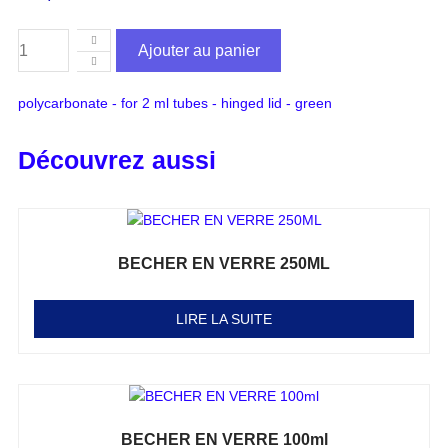
Ajouter au panier
polycarbonate - for 2 ml tubes - hinged lid - green
Découvrez aussi
BECHER EN VERRE 250ML
Note
0
sur 5
LIRE LA SUITE
BECHER EN VERRE 100ml