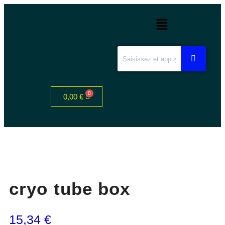
0,00
€
cryo tube box
15,34
€