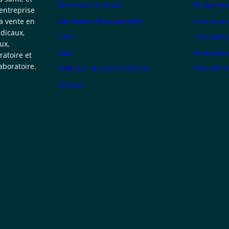
Demande de devis
Équipemen
 entreprise
Demande d'équipements
Instrumen
la vente en
dicaux,
S.A.V
consommab
ux,
CGV
Promotion
atoire et
boratoire.
Politique de confidentialité
Produits 
Contact