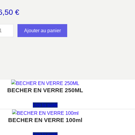
6,50
€
Ajouter au panier
BECHER EN VERRE 250ML
Note
0
sur 5
Lire la suite
BECHER EN VERRE 100ml
Note
0
sur 5
Lire la suite