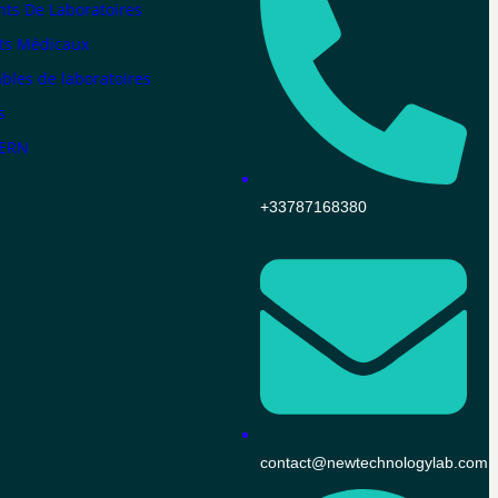
ts De Laboratoires
ts Médicaux
les de laboratoires
s
KERN
+33787168380
contact@newtechnologylab.com