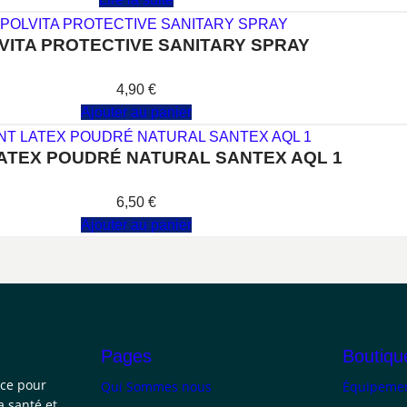
VITA PROTECTIVE SANITARY SPRAY
Note
0
sur 5
4,90
€
Ajouter au panier
ATEX POUDRÉ NATURAL SANTEX AQL 1
Note
0
sur 5
6,50
€
Ajouter au panier
Pages
Boutiqu
nce pour
Qui Sommes nous
Équipemen
a santé et