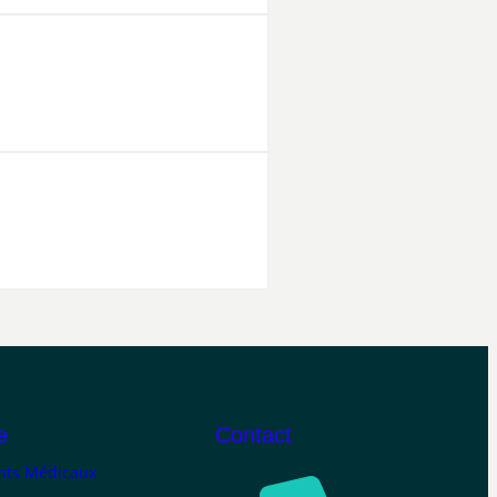
e
Contact
ts Médicaux