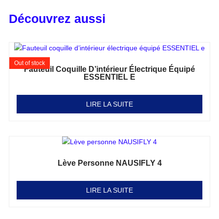
Découvrez aussi
Out of stock
Fauteuil Coquille D’intérieur Électrique Équipé
ESSENTIEL E
Note
0
sur 5
LIRE LA SUITE
Lève Personne NAUSIFLY 4
Note
0
sur 5
LIRE LA SUITE