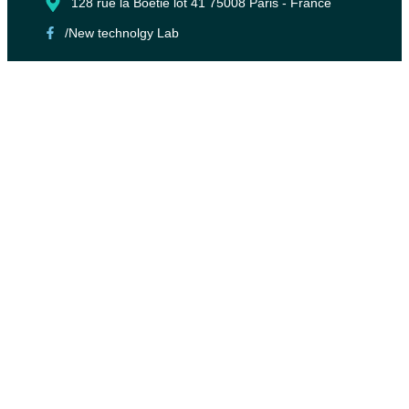
128 rue la Boétie lot 41 75008 Paris - France
/New technolgy Lab