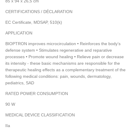
85 x 94 x 26,5 cm
CERTIFICATIONS / DÉCLARATION
EC Certificate, MDSAP, 510(k)
APPLICATION
BIOPTRON improves microcirculation • Reinforces the body’s
defense system • Stimulates regenerative and reparative
processes • Promote wound healing • Relieve pain or decrease
its intensity - these basic mechanisms are responsible for the
therapeutic healing effects as a complementary treatment of the
following medical conditions: pain, wounds, dermatology,
pediatrics, SAD
RATED POWER CONSUMPTION
90 W
MEDICAL DEVICE CLASSIFICATION
IIa