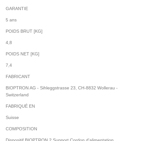
GARANTIE
5 ans
POIDS BRUT [KG]
4,8
POIDS NET [KG]
7,4
FABRICANT
BIOPTRON AG - Sihleggstrasse 23, CH-8832 Wollerau -
Switzerland
FABRIQUÉ EN
Suisse
COMPOSITION
Dispositif BIOPTRON 2 Support Cordon d'alimentation