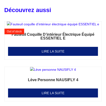
Découvrez aussi
Out of stock
Fauteuil Coquille D’intérieur Électrique Équipé
ESSENTIEL E
Note
0
sur 5
LIRE LA SUITE
Lève Personne NAUSIFLY 4
Note
0
sur 5
LIRE LA SUITE