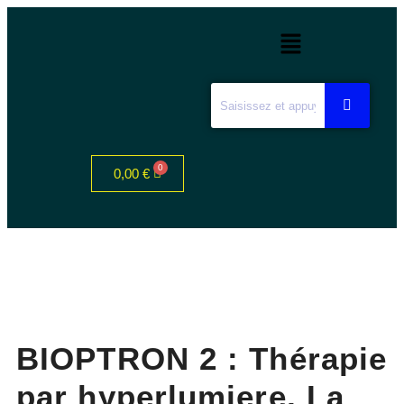
0,00
€
BIOPTRON 2 : Thérapie
par hyperlumiere, La