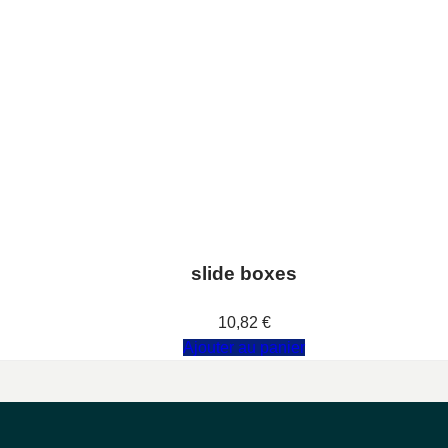
slide boxes
Note
0
sur 5
10,82
€
Ajouter au panier