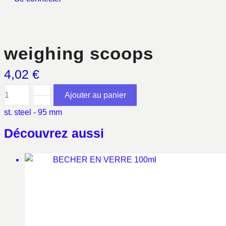
weighing scoops
4,02
€
Ajouter au panier
quantité
st. steel - 95 mm
de
weighing
Découvrez aussi
scoops