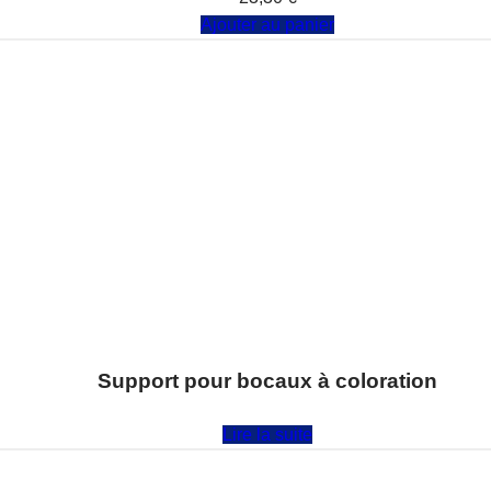
Ajouter au panier
Support pour bocaux à coloration
Note
0
sur 5
Lire la suite