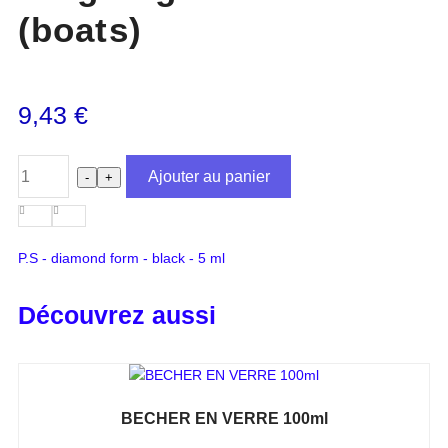
(boats)
9,43
€
Ajouter au panier
-
+
P.S - diamond form - black - 5 ml
Découvrez aussi
BECHER EN VERRE 100ml
Note
0
sur 5