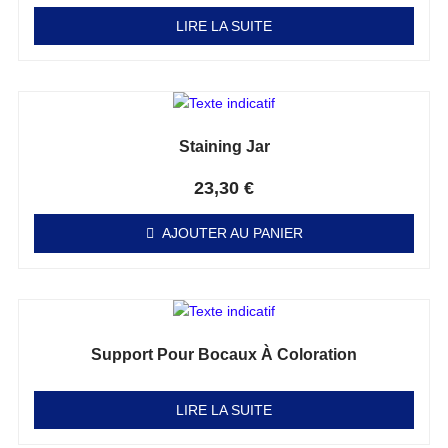
LIRE LA SUITE
Staining Jar
Note
0
sur 5
23,30
€
AJOUTER AU PANIER
Support Pour Bocaux À Coloration
Note
0
sur 5
LIRE LA SUITE