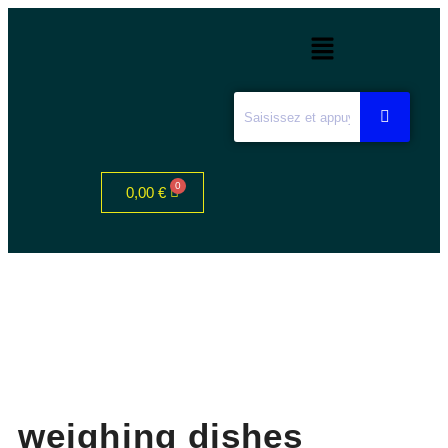
0,00
€
weighing dishes