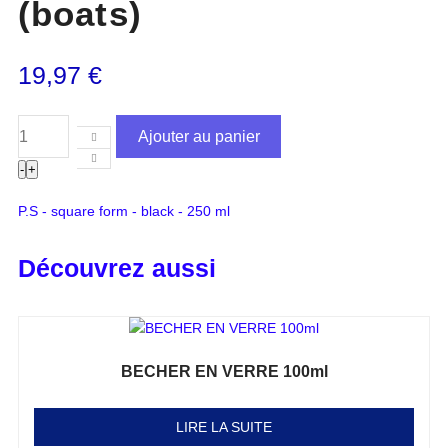
(boats)
19,97
€
Ajouter au panier
-
+
P.S - square form - black - 250 ml
Découvrez aussi
BECHER EN VERRE 100ml
Note
0
sur 5
LIRE LA SUITE