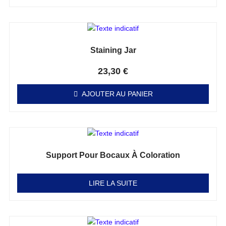
Staining Jar
Note
0
sur 5
23,30
€
AJOUTER AU PANIER
Support Pour Bocaux À Coloration
Note
0
sur 5
LIRE LA SUITE