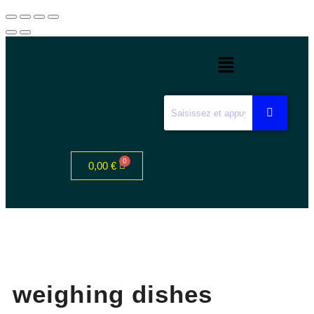
0,00
€
weighing dishes