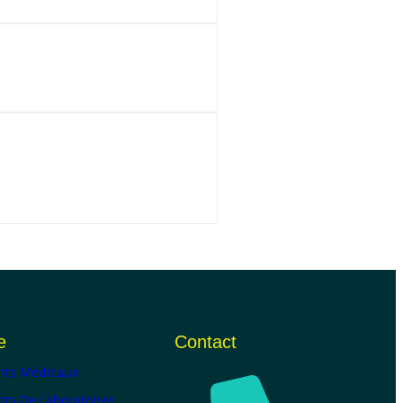
e
Contact
ts Médicaux
ts De Laboratoires