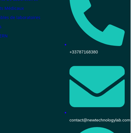
ts Médicaux
les de laboratoires
s
KERN
+33787168380
contact@newtechnologylab.com