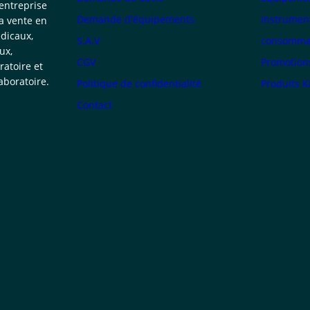
 entreprise
Demande d'équipements
Instrumen
la vente en
dicaux,
S.A.V
consommab
ux,
CGV
Promotion
atoire et
boratoire.
Politique de confidentialité
Produits 
Contact