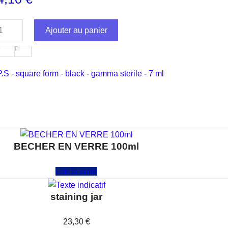
Ajouter au panier
P.S - square form - black - gamma sterile - 7 ml
BECHER EN VERRE 100ml
Note
0
sur 5
Lire la suite
staining jar
Note
0
sur 5
23,30
€