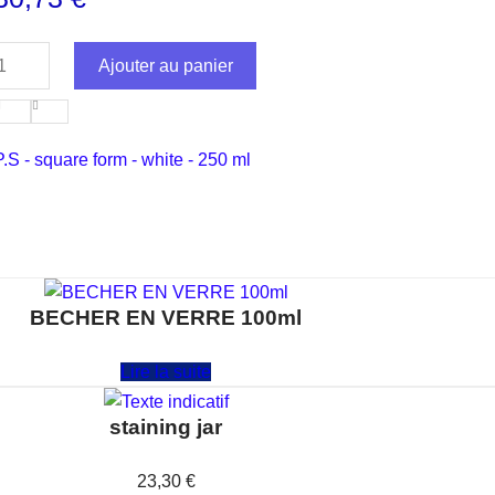
Ajouter au panier
P.S - square form - white - 250 ml
BECHER EN VERRE 100ml
Note
0
sur 5
Lire la suite
staining jar
Note
0
sur 5
23,30
€