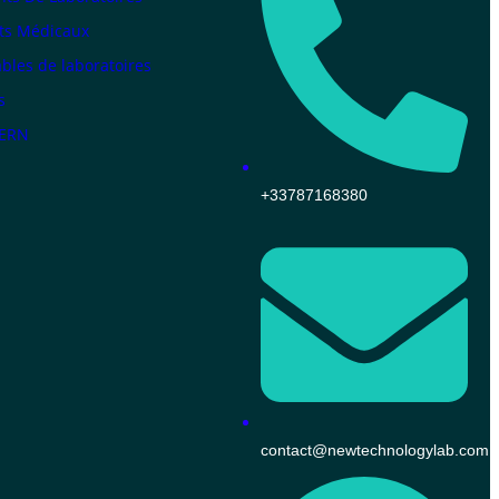
ts Médicaux
les de laboratoires
s
KERN
+33787168380
contact@newtechnologylab.com