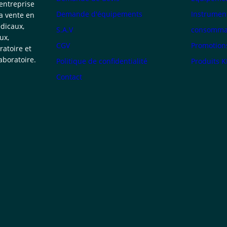
 entreprise
Demande d'équipements
Instrumen
la vente en
dicaux,
S.A.V
consommab
ux,
CGV
Promotion
atoire et
boratoire.
Politique de confidentialité
Produits 
Contact