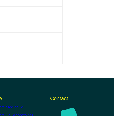
e
Contact
ts Médicaux
ts De Laboratoires