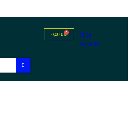
0,00
€
Se
connecter