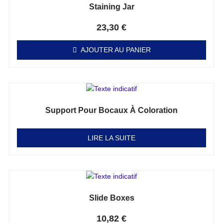
Staining Jar
Note
0
sur 5
23,30
€
AJOUTER AU PANIER
Support Pour Bocaux À Coloration
Note
0
sur 5
LIRE LA SUITE
Slide Boxes
Note
0
sur 5
10,82
€