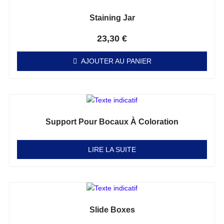
Staining Jar
Note
0
sur 5
23,30
€
AJOUTER AU PANIER
Support Pour Bocaux À Coloration
Note
0
sur 5
LIRE LA SUITE
Slide Boxes
Note
0
sur 5