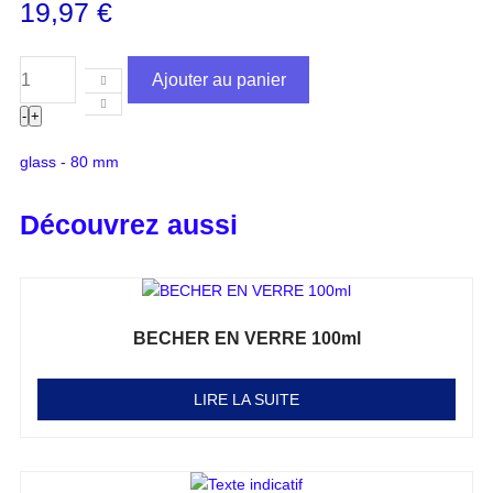
19,97
€
Ajouter au panier
-
+
glass - 80 mm
Découvrez aussi
BECHER EN VERRE 100ml
Note
0
sur 5
LIRE LA SUITE