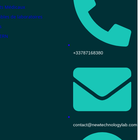
ts Médicaux
les de laboratoires
s
KERN
+33787168380
contact@newtechnologylab.com