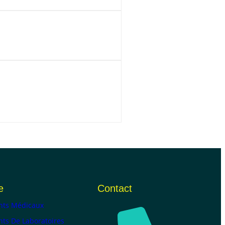
e
Contact
ts Médicaux
ts De Laboratoires