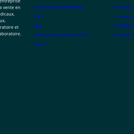
 entreprise
Demande d'équipements
Instrumen
la vente en
dicaux,
S.A.V
consommab
ux,
CGV
Promotion
atoire et
boratoire.
Politique de confidentialité
Produits 
Contact