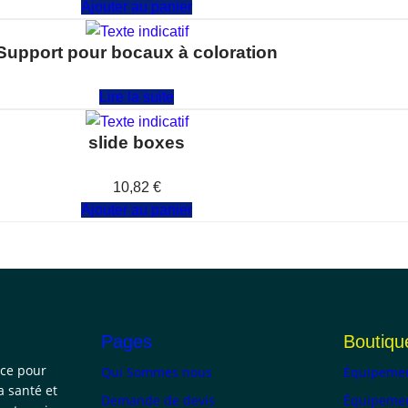
Ajouter au panier
Support pour bocaux à coloration
Note
0
sur 5
Lire la suite
slide boxes
Note
0
sur 5
10,82
€
Ajouter au panier
Pages
Boutiqu
nce pour
Qui Sommes nous
Équipemen
a santé et
Demande de devis
Équipemen