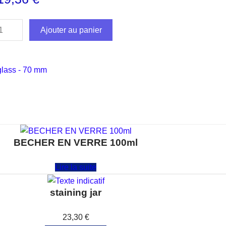
Ajouter au panier
glass - 70 mm
BECHER EN VERRE 100ml
Note
0
sur 5
Lire la suite
staining jar
Note
0
sur 5
23,30
€