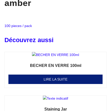
amber
100 pieces / pack
Découvrez aussi
BECHER EN VERRE 100ml
Note
0
sur 5
LIRE LA SUITE
Staining Jar