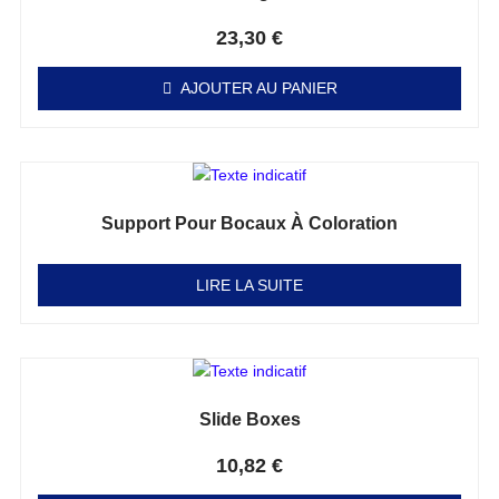
Note
0
sur 5
23,30
€
AJOUTER AU PANIER
Support Pour Bocaux À Coloration
Note
0
sur 5
LIRE LA SUITE
Slide Boxes
Note
0
sur 5
10,82
€