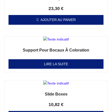
Note
0
sur 5
23,30
€
AJOUTER AU PANIER
Support Pour Bocaux À Coloration
Note
0
sur 5
LIRE LA SUITE
Slide Boxes
Note
0
sur 5
10,82
€