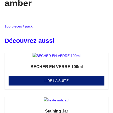
amber
100 pieces / pack
Découvrez aussi
BECHER EN VERRE 100ml
Note
0
sur 5
LIRE LA SUITE
Staining Jar