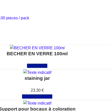
100 pieces / pack
BECHER EN VERRE 100ml
Note
0
sur 5
Lire la suite
staining jar
Note
0
sur 5
23,30
€
Ajouter au panier
Support pour bocaux à coloration