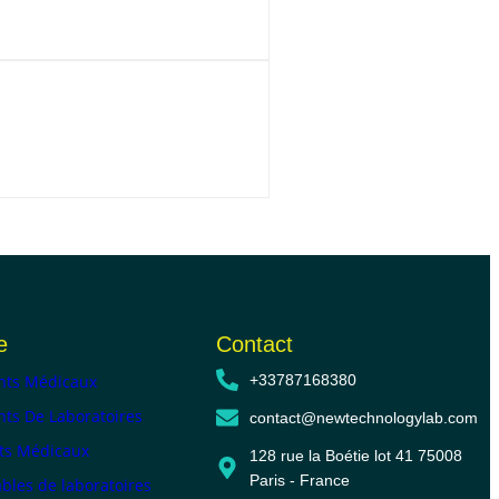
e
Contact
ts Médicaux
+33787168380
ts De Laboratoires
contact@newtechnologylab.com
ts Médicaux
128 rue la Boétie lot 41 75008
Paris - France
les de laboratoires