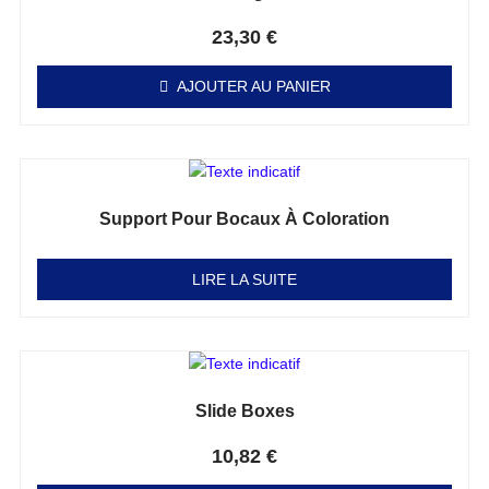
Note
0
sur 5
23,30
€
AJOUTER AU PANIER
Support Pour Bocaux À Coloration
Note
0
sur 5
LIRE LA SUITE
Slide Boxes
Note
0
sur 5
10,82
€