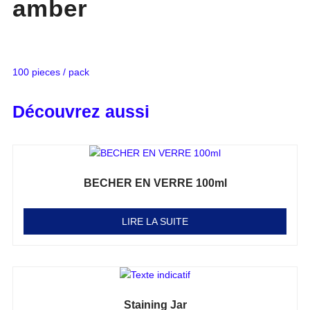
amber
100 pieces / pack
Découvrez aussi
BECHER EN VERRE 100ml
Note
0
sur 5
LIRE LA SUITE
Staining Jar