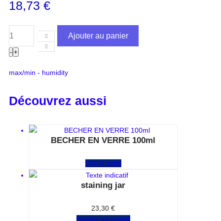
18,73
€
Ajouter au panier
-
+
max/min - humidity
Découvrez aussi
BECHER EN VERRE 100ml
Note
0
sur 5
Lire la suite
staining jar
Note
0
sur 5
23,30
€
Ajouter au panier