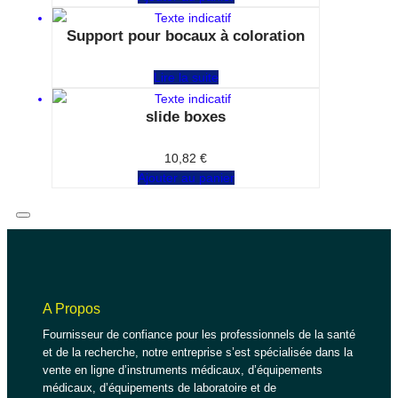
Support pour bocaux à coloration
Note
0
sur 5
Lire la suite
slide boxes
Note
0
sur 5
10,82
€
Ajouter au panier
A Propos
Fournisseur de confiance pour les professionnels de la santé
et de la recherche, notre entreprise s’est spécialisée dans la
vente en ligne d’instruments médicaux, d’équipements
médicaux, d’équipements de laboratoire et de