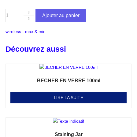
Ajouter au panier
wireless - max & min.
Découvrez aussi
BECHER EN VERRE 100ml
Note
0
sur 5
LIRE LA SUITE
Staining Jar