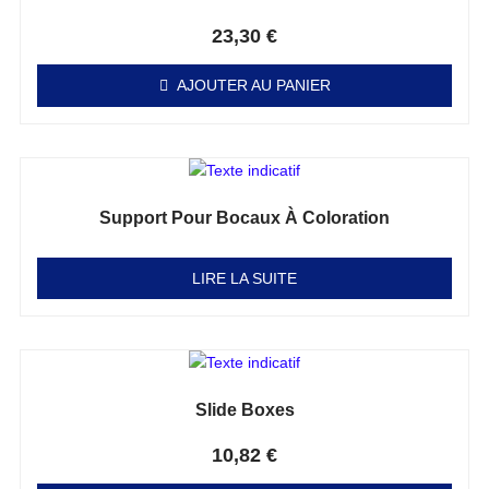
Note
0
sur 5
23,30
€
AJOUTER AU PANIER
Support Pour Bocaux À Coloration
Note
0
sur 5
LIRE LA SUITE
Slide Boxes
Note
0
sur 5
10,82
€