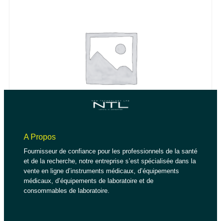
AJOUTER AU PANIER
Support Pour Bocaux À Coloration
Note
0
sur 5
LIRE LA SUITE
A Propos
Slide Boxes
Fournisseur de confiance pour les professionnels de la santé
et de la recherche, notre entreprise s’est spécialisée dans la
Note
0
sur 5
10,82
€
vente en ligne d’instruments médicaux, d’équipements
médicaux, d’équipements de laboratoire et de
AJOUTER AU PANIER
consommables de laboratoire.