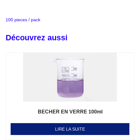
100 pieces / pack
Découvrez aussi
BECHER EN VERRE 100ml
Note
0
sur 5
LIRE LA SUITE