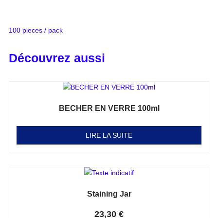
100 pieces / pack
Découvrez aussi
BECHER EN VERRE 100ml
Note
0
sur 5
LIRE LA SUITE
Staining Jar
Note
0
sur 5
23,30
€