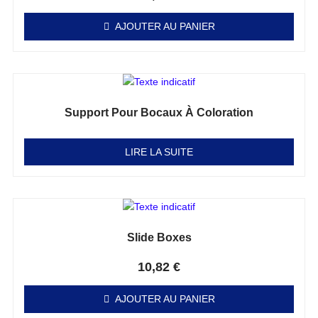
AJOUTER AU PANIER
Support Pour Bocaux À Coloration
Note
0
sur 5
LIRE LA SUITE
Slide Boxes
Note
0
sur 5
10,82
€
AJOUTER AU PANIER