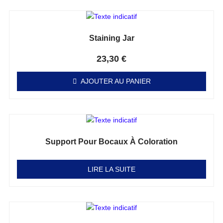
Staining Jar
Note
0
sur 5
23,30
€
AJOUTER AU PANIER
Support Pour Bocaux À Coloration
Note
0
sur 5
LIRE LA SUITE