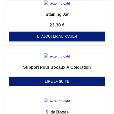
Staining Jar
Note
0
sur 5
23,30
€
AJOUTER AU PANIER
Support Pour Bocaux À Coloration
Note
0
sur 5
LIRE LA SUITE
Slide Boxes