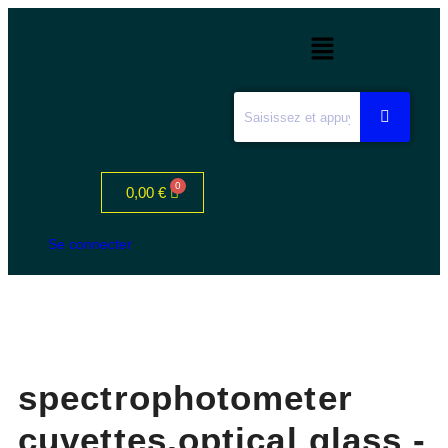
0,00
€
Se connecter
spectrophotometer
cuvettes,optical glass -