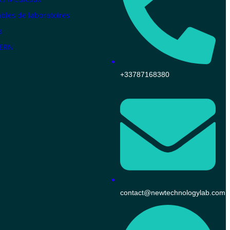
les de laboratoires
s
KERN
+33787168380
contact@newtechnologylab.com