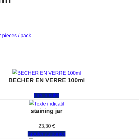
2 pieces / pack
BECHER EN VERRE 100ml
Note
0
sur 5
Lire la suite
staining jar
Note
0
sur 5
23,30
€
Ajouter au panier