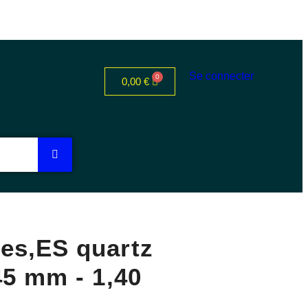
Se connecter
0,00
€
es,ES quartz
45 mm - 1,40