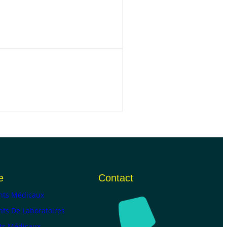
e
Contact
ts Médicaux
ts De Laboratoires
ts Médicaux