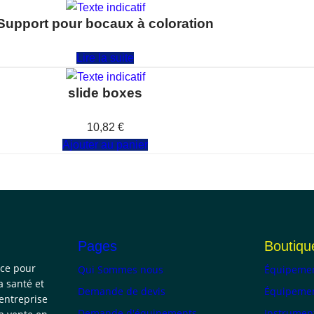
Support pour bocaux à coloration
Note
0
sur 5
Lire la suite
slide boxes
Note
0
sur 5
10,82
€
Ajouter au panier
Pages
Boutiqu
nce pour
Qui Sommes nous
Équipemen
a santé et
Demande de devis
Équipemen
 entreprise
Demande d'équipements
Instrumen