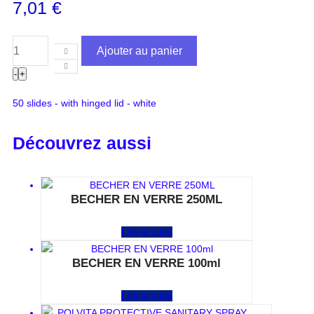
7,01
€
Ajouter au panier
-
+
50 slides - with hinged lid - white
Découvrez aussi
BECHER EN VERRE 250ML
Note
0
sur 5
Lire la suite
BECHER EN VERRE 100ml
Note
0
sur 5
Lire la suite