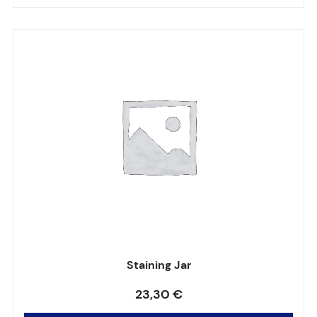
Staining Jar
Note
0
sur 5
23,30
€