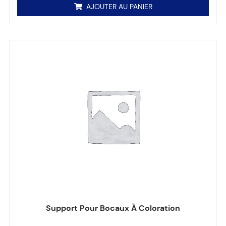
AJOUTER AU PANIER
Support Pour Bocaux À Coloration
Note
0
sur 5