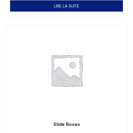
LIRE LA SUITE
Slide Boxes
Note
0
sur 5