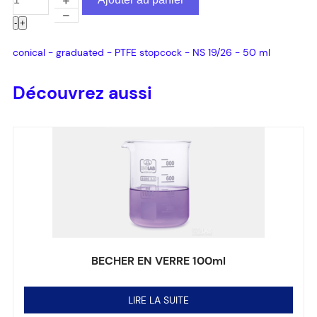
-
+
conical - graduated - PTFE stopcock - NS 19/26 - 50 ml
Découvrez aussi
BECHER EN VERRE 100ml
Note
0
sur 5
LIRE LA SUITE