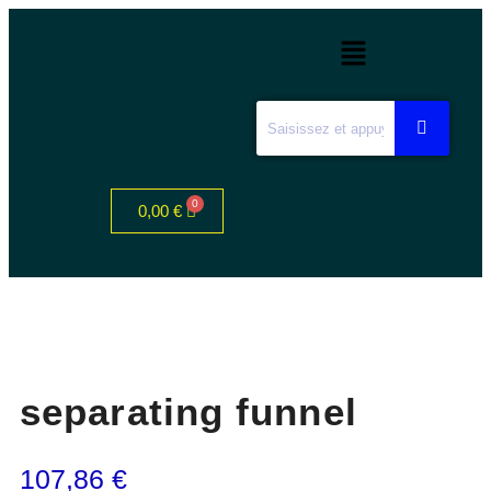
0,00
€
separating funnel
107,86
€