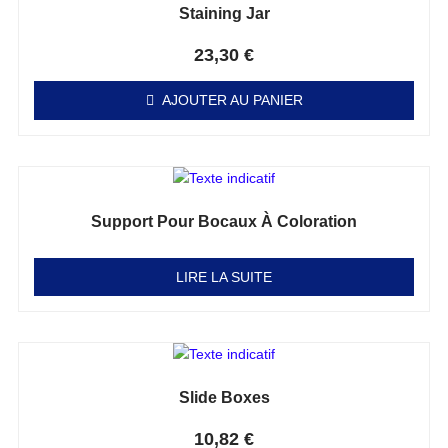
Staining Jar
Note
0
sur 5
23,30
€
AJOUTER AU PANIER
Support Pour Bocaux À Coloration
Note
0
sur 5
LIRE LA SUITE
Slide Boxes
Note
0
sur 5
10,82
€