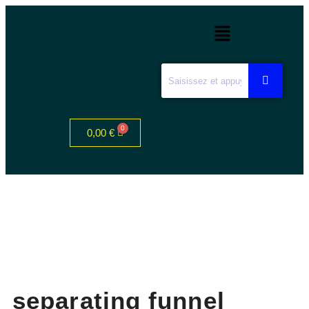
0,00
€
separating funnel