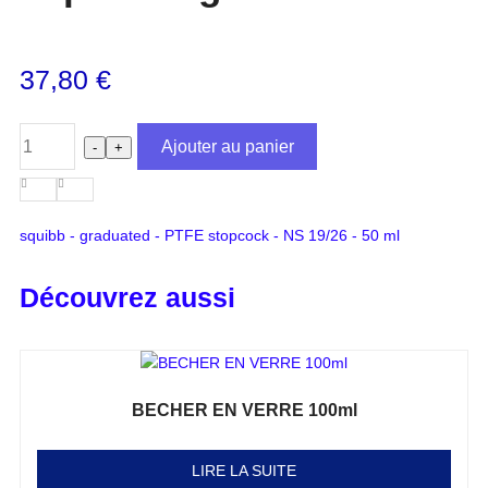
37,80
€
Ajouter au panier
-
+
squibb - graduated - PTFE stopcock - NS 19/26 - 50 ml
Découvrez aussi
BECHER EN VERRE 100ml
Note
0
sur 5
LIRE LA SUITE