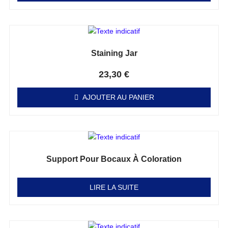
Staining Jar
Note
0
sur 5
23,30
€
AJOUTER AU PANIER
Support Pour Bocaux À Coloration
Note
0
sur 5
LIRE LA SUITE