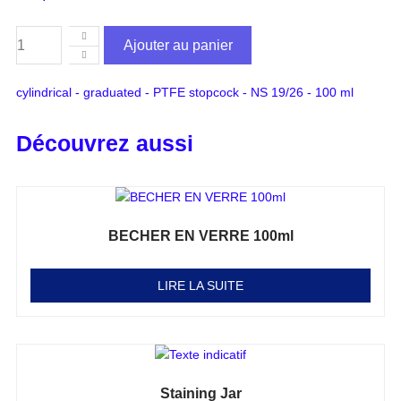
Ajouter au panier
cylindrical - graduated - PTFE stopcock - NS 19/26 - 100 ml
Découvrez aussi
BECHER EN VERRE 100ml
Note
0
sur 5
LIRE LA SUITE
Staining Jar