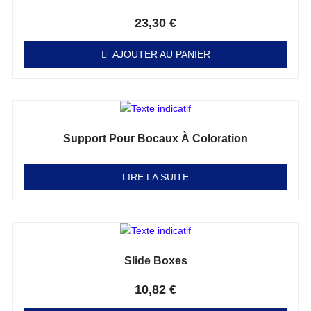
Note
0
sur 5
23,30
€
AJOUTER AU PANIER
Support Pour Bocaux À Coloration
Note
0
sur 5
LIRE LA SUITE
Slide Boxes
Note
0
sur 5
10,82
€