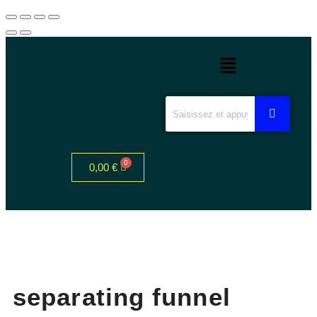
0,00
€
separating funnel