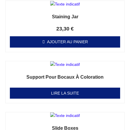
Staining Jar
Note
0
sur 5
23,30
€
AJOUTER AU PANIER
Support Pour Bocaux À Coloration
Note
0
sur 5
LIRE LA SUITE
Slide Boxes