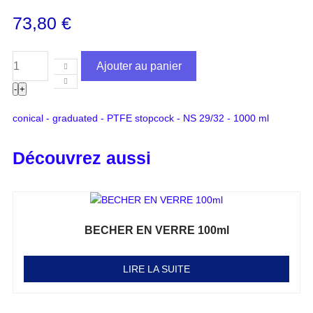
73,80
€
Ajouter au panier
-
+
conical - graduated - PTFE stopcock - NS 29/32 - 1000 ml
Découvrez aussi
BECHER EN VERRE 100ml
Note
0
sur 5
LIRE LA SUITE