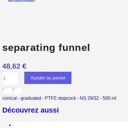
separating funnel
48,62
€
quantité
Ajouter au panier
de
separating
funnel
conical - graduated - PTFE stopcock - NS 29/32 - 500 ml
Découvrez aussi