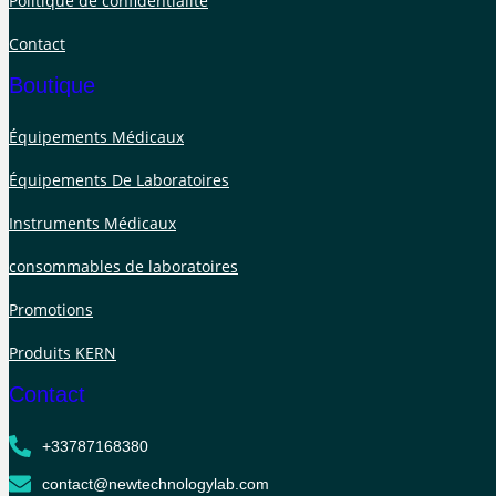
Politique de confidentialité
Contact
Boutique
Équipements Médicaux
Équipements De Laboratoires
Instruments Médicaux
consommables de laboratoires
Promotions
Produits KERN
Contact
+33787168380
contact@newtechnologylab.com