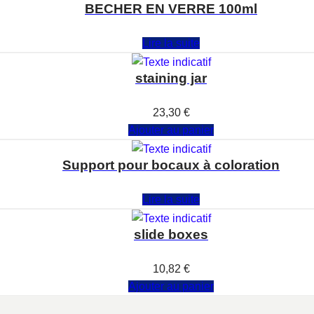
BECHER EN VERRE 100ml
Note
0
sur 5
Lire la suite
staining jar
Note
0
sur 5
23,30
€
Ajouter au panier
Support pour bocaux à coloration
Note
0
sur 5
Lire la suite
slide boxes
Note
0
sur 5
10,82
€
Ajouter au panier