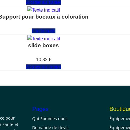
Ajouter au panier
Support pour bocaux à coloration
Note
0
sur 5
Lire la suite
slide boxes
Note
0
sur 5
10,82
€
Ajouter au panier
Pages
Boutiqu
nce pour
Qui Sommes nous
Équipemen
a santé et
Demande de devis
Équipemen