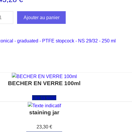
Ajouter au panier
conical - graduated - PTFE stopcock - NS 29/32 - 250 ml
BECHER EN VERRE 100ml
Note
0
sur 5
Lire la suite
staining jar
Note
0
sur 5
23,30
€