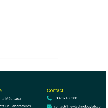
e
Contact
ts Médicaux
+33787168380
ts De Laboratoires
contact@newtechnologylab.com