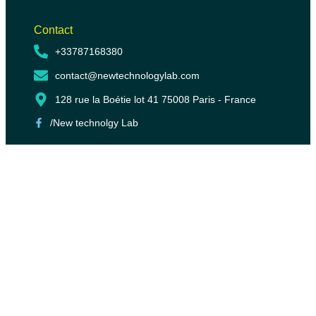
Contact
+33787168380
contact@newtechnologylab.com
128 rue la Boétie lot 41 75008 Paris - France
/New technolgy Lab