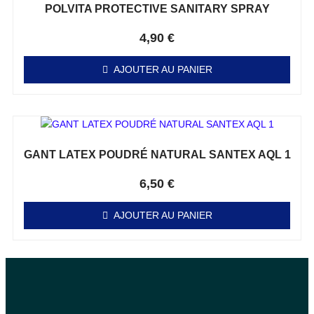
POLVITA PROTECTIVE SANITARY SPRAY
Note
0
sur 5
4,90
€
AJOUTER AU PANIER
GANT LATEX POUDRÉ NATURAL SANTEX AQL 1
Note
0
sur 5
6,50
€
AJOUTER AU PANIER