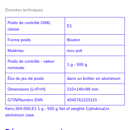
Données techniques
Poids de contrôle OIML
E1
classe
Forme poids
Bouton
Matériau
inox poli
Poids de contrôle - valeur
1 g - 500 g
nominale
Étui du jeu de poids
dans un boîtier en aluminium
Dimensions (L×P×H)
210×140×98 mm
GTIN/Numéro EAN
4045761223110
Kern;304-056;E1 1 g - 500 g Set of weights Cylindrical;in
aluminium case