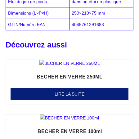
Étui du jeu de poids
dans un étui en plastique
Dimensions (L×P×H)
250×210×75 mm
GTIN/Numéro EAN
4045761291683
Découvrez aussi
BECHER EN VERRE 250ML
Note
0
sur 5
LIRE LA SUITE
BECHER EN VERRE 100ml
Note
0
sur 5