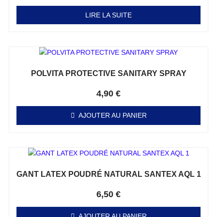
LIRE LA SUITE
POLVITA PROTECTIVE SANITARY SPRAY
Note
0
sur 5
4,90
€
AJOUTER AU PANIER
GANT LATEX POUDRÉ NATURAL SANTEX AQL 1
Note
0
sur 5
6,50
€
AJOUTER AU PANIER