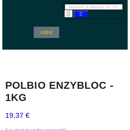
0,00
€
POLBIO ENZYBLOC -
1KG
19,37
€
3 en stock (peut être commandé)