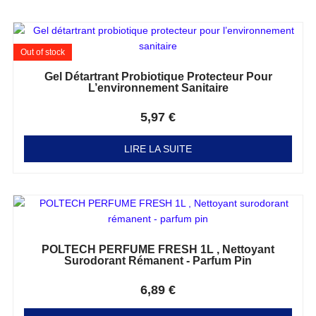
Out of stock
Gel Détartrant Probiotique Protecteur Pour
L’environnement Sanitaire
Note
0
sur 5
5,97
€
LIRE LA SUITE
POLTECH PERFUME FRESH 1L , Nettoyant
Surodorant Rémanent - Parfum Pin
Note
0
sur 5
6,89
€