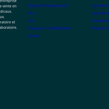
 entreprise
Demande d'équipements
Instrumen
la vente en
dicaux,
S.A.V
consommab
ux,
CGV
Promotion
atoire et
boratoire.
Politique de confidentialité
Produits 
Contact