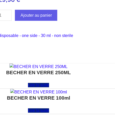
Ajouter au panier
disposable - one side - 30 ml - non sterile
BECHER EN VERRE 250ML
Note
0
sur 5
Lire la suite
BECHER EN VERRE 100ml
Note
0
sur 5
Lire la suite