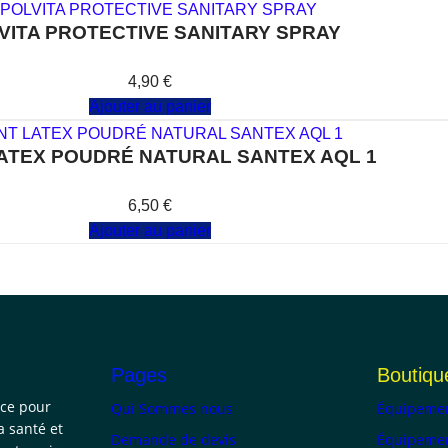
VITA PROTECTIVE SANITARY SPRAY
Note
0
sur 5
4,90
€
Ajouter au panier
ATEX POUDRÉ NATURAL SANTEX AQL 1
Note
0
sur 5
6,50
€
Ajouter au panier
Pages
Boutiqu
nce pour
Qui Sommes nous
Équipemen
a santé et
Demande de devis
Équipemen