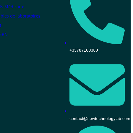
ts Médicaux
les de laboratoires
s
KERN
+33787168380
contact@newtechnologylab.com