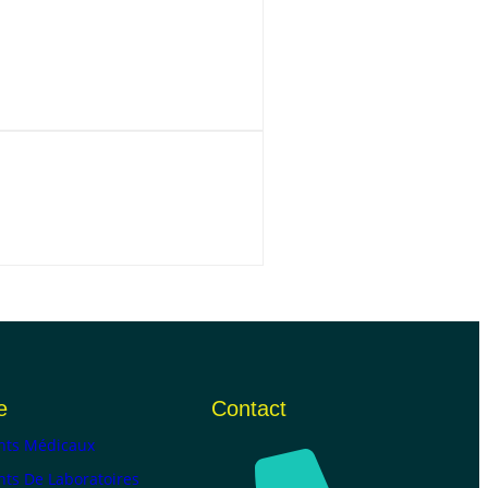
e
Contact
ts Médicaux
ts De Laboratoires