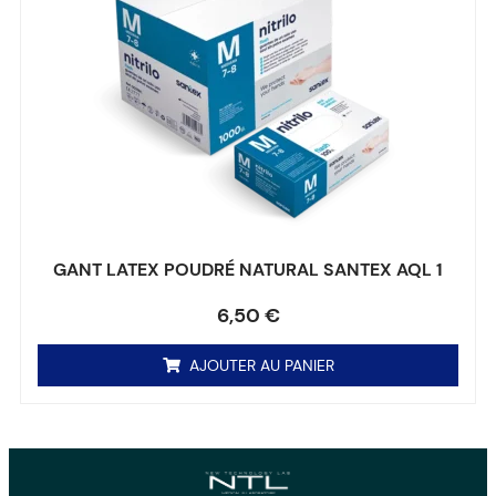
GANT LATEX POUDRÉ NATURAL SANTEX AQL 1
Note
0
sur 5
6,50
€
AJOUTER AU PANIER