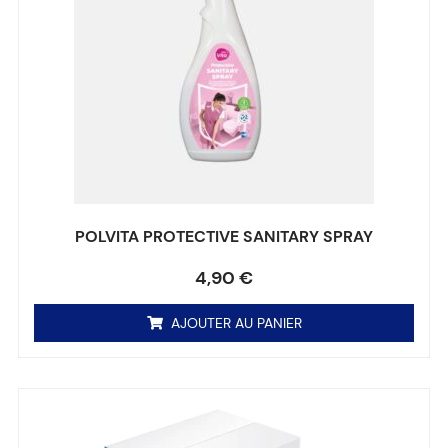
POLVITA PROTECTIVE SANITARY SPRAY
Note
0
sur 5
4,90
€
AJOUTER AU PANIER