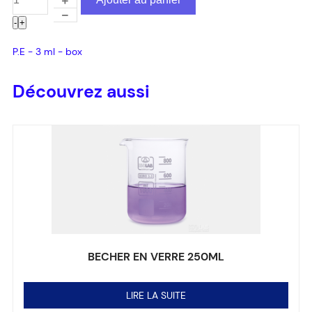
-
+
P.E - 3 ml - box
Découvrez aussi
BECHER EN VERRE 250ML
Note
0
sur 5
LIRE LA SUITE