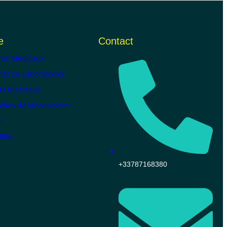
e
Contact
ts Médicaux
ts De Laboratoires
ts Médicaux
les de laboratoires
s
KERN
+33787168380