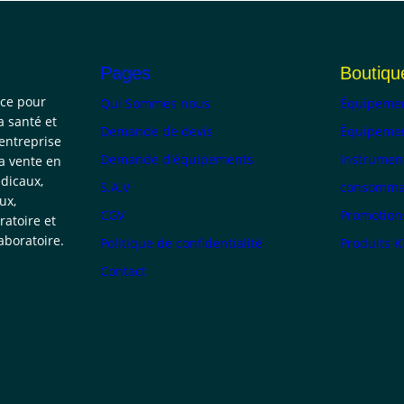
Pages
Boutiqu
nce pour
Qui Sommes nous
Équipemen
a santé et
Demande de devis
Équipemen
 entreprise
Demande d'équipements
Instrumen
la vente en
dicaux,
S.A.V
consommab
ux,
CGV
Promotion
atoire et
boratoire.
Politique de confidentialité
Produits 
Contact