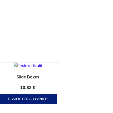
Slide Boxes
Note
0
sur 5
10,82
€
AJOUTER AU PANIER