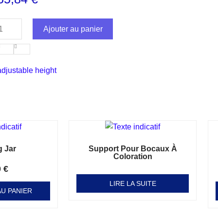
Ajouter au panier
adjustable height
g Jar
Support Pour Bocaux À
Coloration
0
€
Note
0
sur 5
LIRE LA SUITE
U PANIER