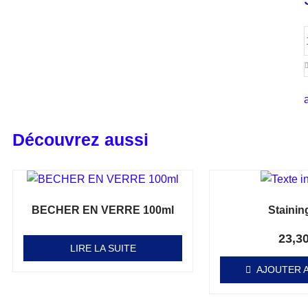
Découvrez aussi
BECHER EN VERRE 100ml
Stainin
Note
Note
0
0
sur 5
sur 5
23,3
LIRE LA SUITE
AJOUTER A