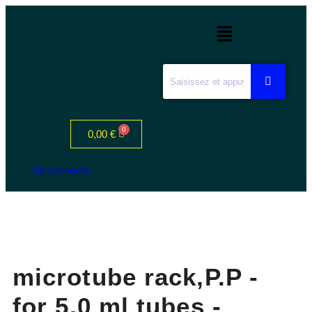
0,00
€
Se connecter
microtube rack,P.P -
for 5,0 ml tubes -