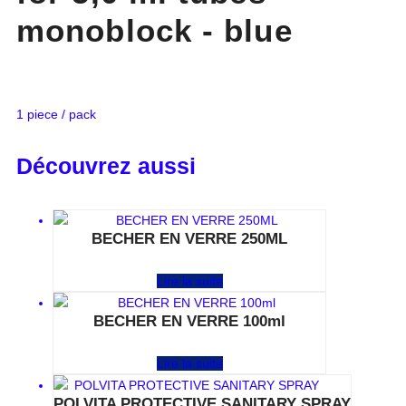
monoblock - blue
1 piece / pack
Découvrez aussi
BECHER EN VERRE 250ML
Note
0
sur 5
Lire la suite
BECHER EN VERRE 100ml
Note
0
sur 5
Lire la suite
POLVITA PROTECTIVE SANITARY SPRAY