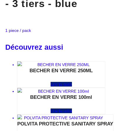
- 3 tiers - blue
1 piece / pack
Découvrez aussi
BECHER EN VERRE 250ML
Note
0
sur 5
Lire la suite
BECHER EN VERRE 100ml
Note
0
sur 5
Lire la suite
POLVITA PROTECTIVE SANITARY SPRAY