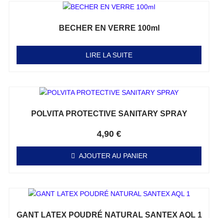
BECHER EN VERRE 100ml
Note
0
sur 5
LIRE LA SUITE
POLVITA PROTECTIVE SANITARY SPRAY
Note
0
sur 5
4,90
€
AJOUTER AU PANIER
GANT LATEX POUDRÉ NATURAL SANTEX AQL 1