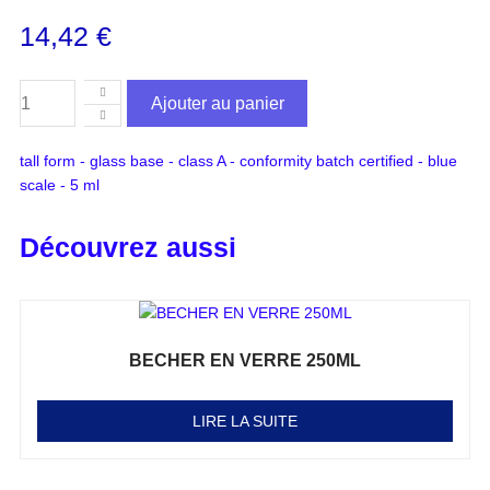
14,42
€
Ajouter au panier
tall form - glass base - class A - conformity batch certified - blue
scale - 5 ml
Découvrez aussi
BECHER EN VERRE 250ML
Note
0
sur 5
LIRE LA SUITE