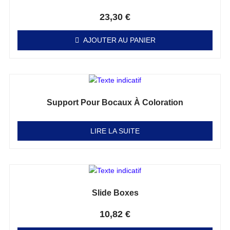
Note
0
sur 5
23,30
€
AJOUTER AU PANIER
Support Pour Bocaux À Coloration
Note
0
sur 5
LIRE LA SUITE
Slide Boxes
Note
0
sur 5
10,82
€