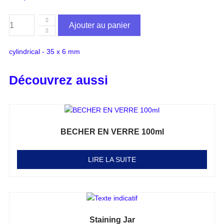
Ajouter au panier
cylindrical - 35 x 6 mm
Découvrez aussi
BECHER EN VERRE 100ml
Note
0
sur 5
LIRE LA SUITE
Staining Jar