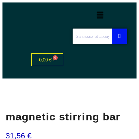
0,00
€
magnetic stirring bar
31,56
€