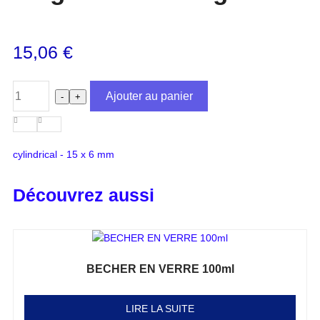
15,06
€
Ajouter au panier
-
+
cylindrical - 15 x 6 mm
Découvrez aussi
BECHER EN VERRE 100ml
Note
0
sur 5
LIRE LA SUITE