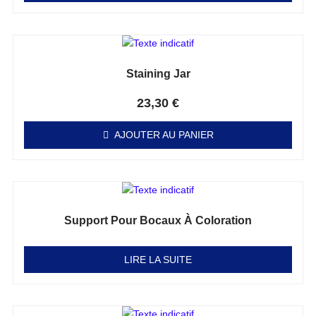
Staining Jar
Note
0
sur 5
23,30
€
AJOUTER AU PANIER
Support Pour Bocaux À Coloration
Note
0
sur 5
LIRE LA SUITE