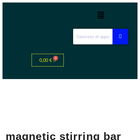
0,00
€
magnetic stirring bar