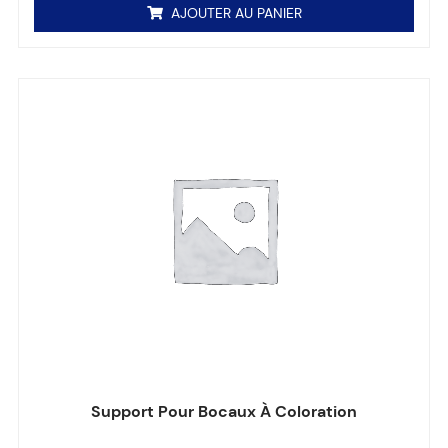
AJOUTER AU PANIER
Support Pour Bocaux À Coloration
Note
0
sur 5