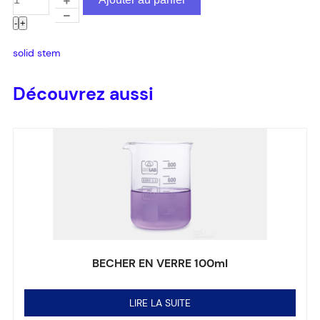
-
+
solid stem
Découvrez aussi
BECHER EN VERRE 100ml
Note
0
sur 5
LIRE LA SUITE