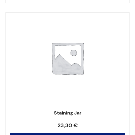
Staining Jar
Note
0
sur 5
23,30
€