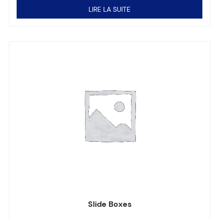
LIRE LA SUITE
Slide Boxes
Note
0
sur 5